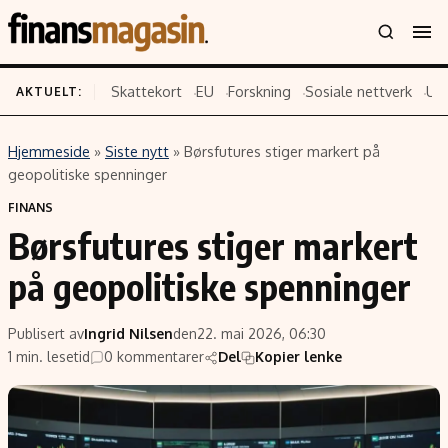
Skattekort
EU
Forskning
Sosiale nettverk
US
AKTUELT:
Hjemmeside
»
Siste nytt
»
Børsfutures stiger markert på
Innhold
Emner
geopolitiske spenninger
Siste nytt
Næringsliv
FINANS
Børsfutures stiger markert
Eiendom
Økonomi
Energi og klima
Politikk
på geopolitiske spenninger
Finans
Selskaper
Fritid
Teknologi
Publisert av
Ingrid Nilsen
den
22. mai 2026, 06:30
1 min. lesetid
0 kommentarer
Del
Kopier lenke
Hav og sjømat
Forbrukerrettigheter
Verden
Aksjer