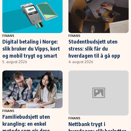
FINANS
FINANS
Digital betaling i Norge:
Studentbudsjett uten
slik bruker du Vipps, kort
stress: slik får du
og mobil trygt og smart
hverdagen til å gå opp
5. august 2026
4. august 2026
FINANS
Familiebudsjett uten
FINANS
krangling: en enkel
Nettbank trygt i
metode som gir dere
hverdagen: slik beskytter