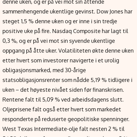
denne uken, og er på vei mot sin åttende
Verdensnyheter
sammenhengende ukentlige gevinst. Dow Jones har
Alt om penger på engelsk
steget 1,5 % denne uken og er inne i sin tredje
positive uke på fire. Nasdaq Composite har lagt til
0,3 %, og er på vei mot sin syvende ukentlige
oppgang på åtte uker. Volatiliteten økte denne uken
etter hvert som investorer navigerte i et urolig
obligasjonsmarked, med 30-årige
statsobligasjonsrenter som nådde 5,19 % tidligere i
uken – det høyeste nivået siden før finanskrisen.
Rentene falt til 5,09 % ved arbeidsdagens slutt.
Oljeprisene falt også etter hvert som markedet
responderte på reduserte geopolitiske spenninger.
West Texas Intermediate-olje falt nesten 2 % til