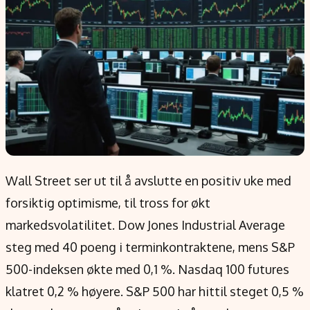
Populær
Retningslinjer
Forskning
Personvernerklæring
Google
Annonsepolicy
Kunstig intelligens
Brukervilkår
Infrastruktur
Cookiepolicy
BitCoin
Retningslinjer for rettelser
EU-Kommisjonen
Redaksjonell policy
Grønt skifte
Wall Street ser ut til å avslutte en positiv uke med
forsiktig optimisme, til tross for økt
Informasjon
markedsvolatilitet. Dow Jones Industrial Average
Om oss
steg med 40 poeng i terminkontraktene, mens S&P
Kontakt oss
500-indeksen økte med 0,1 %. Nasdaq 100 futures
Forfattere og redaksjon
klatret 0,2 % høyere. S&P 500 har hittil steget 0,5 %
Etiske retningslinjer