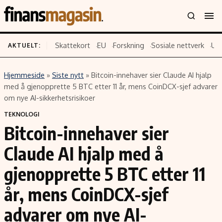
Skattekort
EU
Forskning
Sosiale nettverk
US
AKTUELT:
Hjemmeside
»
Siste nytt
»
Bitcoin-innehaver sier Claude AI hjalp
Innhold
Emner
med å gjenopprette 5 BTC etter 11 år, mens CoinDCX-sjef advarer
om nye AI-sikkerhetsrisikoer
Siste nytt
Næringsliv
TEKNOLOGI
Eiendom
Økonomi
Bitcoin-innehaver sier
Energi og klima
Politikk
Claude AI hjalp med å
Finans
Selskaper
Fritid
Teknologi
gjenopprette 5 BTC etter 11
Hav og sjømat
Forbrukerrettigheter
år, mens CoinDCX-sjef
Verden
Aksjer
advarer om nye AI-