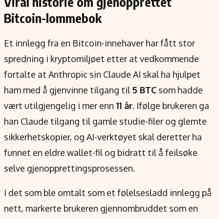
Viral historie om gjenopprettet
Verdensnyheter
Bitcoin-lommebok
Alt om penger på engelsk
Et innlegg fra en Bitcoin-innehaver har fått stor
spredning i kryptomiljøet etter at vedkommende
fortalte at Anthropic sin Claude AI skal ha hjulpet
ham med å gjenvinne tilgang til
5 BTC
som hadde
vært utilgjengelig i mer enn
11 år
. Ifølge brukeren ga
han Claude tilgang til gamle studie-filer og glemte
sikkerhetskopier, og AI-verktøyet skal deretter ha
funnet en eldre wallet-fil og bidratt til å feilsøke
selve gjenopprettingsprosessen.
I det som ble omtalt som et følelsesladd innlegg på
nett, markerte brukeren gjennombruddet som en