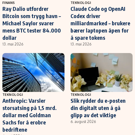
FINANS
TEKNOLOGI
Ray Dalio utfordrer
Claude Code og OpenAI
Bitcoin som trygg havn –
Codex driver
Michael Saylor svarer
milliardmarked – brukere
mens BTC tester 84.000
bærer laptopen åpen for
dollar
å spare tokens
13. mai 2026
13. mai 2026
TEKNOLOGI
TEKNOLOGI
Anthropic: Varsler
Slik rydder du e-posten
storsatsing på 1,5 mrd.
din digitalt uten å gå
dollar med Goldman
glipp av det viktige
Sachs for å erobre
6. august 2026
bedriftene