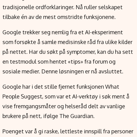
Verdensnyheter
tradisjonelle ordforklaringer. Nå ruller selskapet
Alt om penger på engelsk
tilbake én av de mest omstridte funksjonene.
Google trekker seg nemlig fra et AI-eksperiment
som forsøkte å samle medisinske råd fra ulike kilder
på nettet. Har du søkt på symptomer, kan du ha sett
en testmodul som hentet «tips» fra forum og
sosiale medier. Denne løsningen er nå avsluttet.
Google har i det stille fjernet funksjonen What
People Suggest, som var et AI-verktøy i søk ment å
vise fremgangsmåter og helseråd delt av vanlige
brukere på nett, ifølge The Guardian.
Poenget var å gi raske, lettleste innspill fra personer