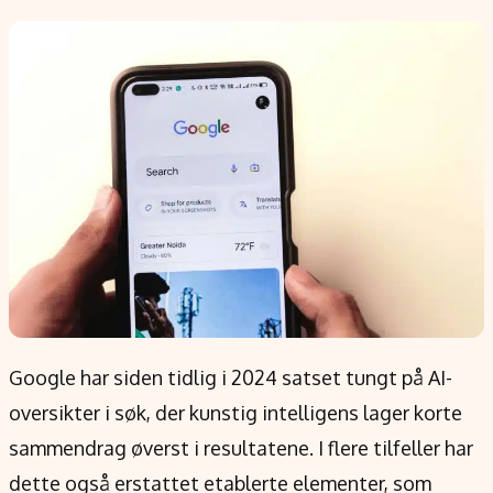
Populær
Retningslinjer
Forskning
Personvernerklæring
Google
Annonsepolicy
Kunstig intelligens
Brukervilkår
Infrastruktur
Cookiepolicy
BitCoin
Retningslinjer for rettelser
EU-Kommisjonen
Redaksjonell policy
Grønt skifte
Informasjon
Om oss
Google har siden tidlig i 2024 satset tungt på AI-
Kontakt oss
oversikter i søk, der kunstig intelligens lager korte
Forfattere og redaksjon
sammendrag øverst i resultatene. I flere tilfeller har
Etiske retningslinjer
dette også erstattet etablerte elementer, som