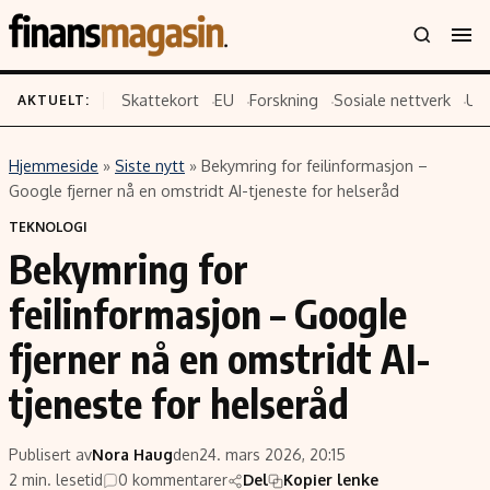
Skattekort
EU
Forskning
Sosiale nettverk
US
AKTUELT:
Hjemmeside
»
Siste nytt
»
Bekymring for feilinformasjon –
Innhold
Emner
Google fjerner nå en omstridt AI-tjeneste for helseråd
Siste nytt
Næringsliv
TEKNOLOGI
Bekymring for
Eiendom
Økonomi
Energi og klima
Politikk
feilinformasjon – Google
Finans
Selskaper
fjerner nå en omstridt AI-
Fritid
Teknologi
tjeneste for helseråd
Hav og sjømat
Forbrukerrettigheter
Verden
Aksjer
Publisert av
Nora Haug
den
24. mars 2026, 20:15
2 min. lesetid
0 kommentarer
Del
Kopier lenke