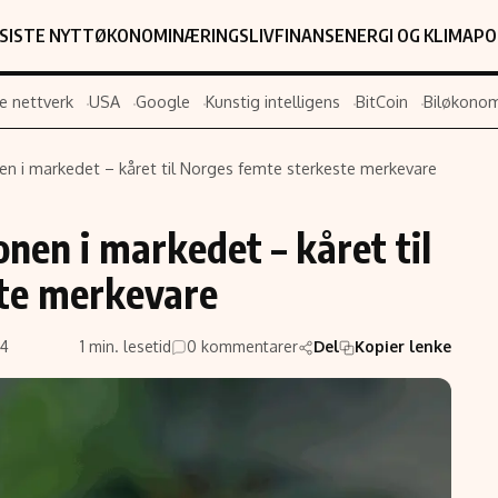
SISTE NYTT
ØKONOMI
NÆRINGSLIV
FINANS
ENERGI OG KLIMA
PO
e nettverk
USA
Google
Kunstig intelligens
BitCoin
Biløkonom
nen i markedet – kåret til Norges femte sterkeste merkevare
Populær
Retningslin
nen i markedet – kåret til
Forskning
Personverner
Google
Annonsepolic
te merkevare
Kunstig intelligens
Brukervilkår
Infrastruktur
Cookiepolicy
34
1 min. lesetid
0 kommentarer
Del
Kopier lenke
BitCoin
Retningslinjer
ter
EU-Kommisjonen
Redaksjonell 
Grønt skifte