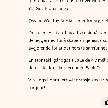
femteplass. Topp 10-listen over Norges 
YouGov Brand Index.
Øyvind Westby Brekke, leder for Stø, sel
Dette er resultatet av alt vi gjør på tv
de legger ned for å skape en tjeneste som
avgjørende for at det norske samfunnet 
En stor takk går også til alle de 4,7 mi
dere ville det ikke vært noen BankID.
Vi vil også gratulere vår oransje søster,
fortjent!