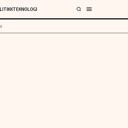
LITIKK
TEKNOLOGI
i
jer
Informasjon
klæring
Om oss
y
Kontakt oss
Forfattere og redaksjon
Etiske retningslinjer
 for rettelser
Verdensnyheter
policy
Alt om penger på engelsk