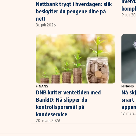
hverd
Nettbank trygt i hverdagen: slik
kompl
beskytter du pengene dine på
9. juli 2
nett
31. juli 2026
FINANS
FINANS
DNB kutter ventetiden med
Nå sk
BankID: Nå slipper du
snart 
kontrollspørsmål på
appen
kundeservice
17. mars
20. mars 2026