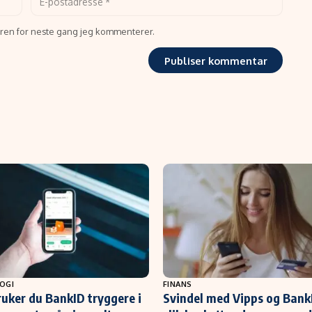
seren for neste gang jeg kommenterer.
OGI
FINANS
ruker du BankID tryggere i
Svindel med Vipps og Bank