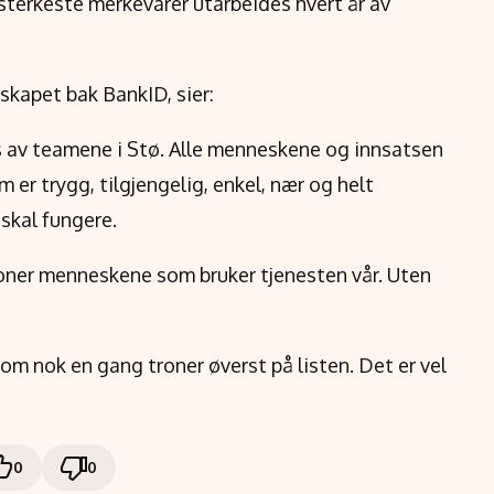
sterkeste merkevarer utarbeides hvert år av
skapet bak BankID, sier:
ers av teamene i Stø. Alle menneskene og innsatsen
 er trygg, tilgjengelig, enkel, nær og helt
skal fungere.
llioner menneskene som bruker tjenesten vår. Uten
 som nok en gang troner øverst på listen. Det er vel
0
0