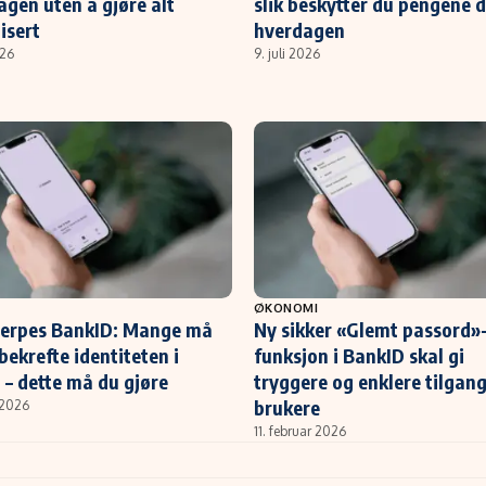
agen uten å gjøre alt
slik beskytter du pengene d
isert
hverdagen
026
9. juli 2026
ØKONOMI
jerpes BankID: Mange må
Ny sikker «Glemt passord»
bekrefte identiteten i
funksjon i BankID skal gi
 – dette må du gjøre
tryggere og enklere tilgang
brukere
 2026
11. februar 2026