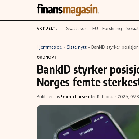
Skattekort
EU
Forskning
Sosial
AKTUELT:
Hjemmeside
»
Siste nytt
»
BankID styrker posisjo
Innhold
Emner
ØKONOMI
BankID styrker posisjo
Siste nytt
Næringsliv
Eiendom
Økonomi
Norges femte sterkes
Energi og klima
Politikk
Finans
Selskaper
Publisert av
Emma Larsen
den
11. februar 2026, 09:
Fritid
Teknologi
Hav og sjømat
Forbrukerrettighe
Verden
Aksjer