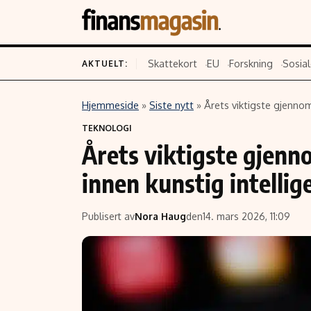
Skattekort
EU
Forskning
Sosial
AKTUELT:
Hjemmeside
»
Siste nytt
»
Årets viktigste gjenno
Innhold
Emner
TEKNOLOGI
Årets viktigste gjen
Siste nytt
Næringsliv
Eiendom
Økonomi
innen kunstig intellig
Energi og klima
Politikk
Finans
Selskaper
Publisert av
Nora Haug
den
14. mars 2026, 11:09
Fritid
Teknologi
Hav og sjømat
Forbrukerrettighe
Verden
Aksjer