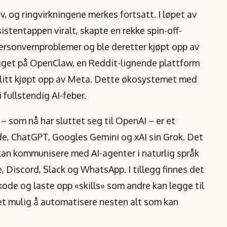
 og ringvirkningene merkes fortsatt. I løpet av
istentappen viralt, skapte en rekke spin-off-
personvernproblemer og ble deretter kjøpt opp av
gget på OpenClaw, en Reddit-lignende plattform
 blitt kjøpt opp av Meta. Dette økosystemet med
 fullstendig AI-feber.
– som nå har sluttet seg til OpenAI – er et
de, ChatGPT, Googles Gemini og xAI sin Grok. Det
kan kommunisere med AI-agenter i naturlig språk
Discord, Slack og WhatsApp. I tillegg finnes det
ode og laste opp «skills» som andre kan legge til
det mulig å automatisere nesten alt som kan