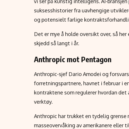
vi ser på kunstig intelligens. AI-bransje
suksesshistorier fra uavhengige utvikle
og potensielt farlige kontraktsforhandli
Det er mye å holde oversikt over, så her e
skjedd så langt i år.
Anthropic mot Pentagon
Anthropic-sjef Dario Amodei og forsvars
forretningspartnere, havnet i februar i 
kontraktene som regulerer hvordan det a
verktøy.
Anthropic har trukket en tydelig grense m
masseovervåking av amerikanere eller t