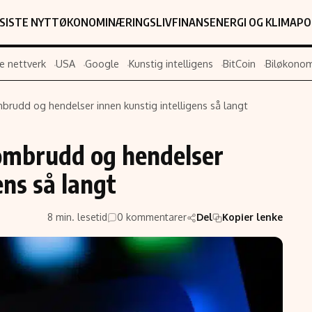
SISTE NYTT
ØKONOMI
NÆRINGSLIV
FINANS
ENERGI OG KLIMA
PO
e nettverk
USA
Google
Kunstig intelligens
BitCoin
Biløkonom
mbrudd og hendelser innen kunstig intelligens så langt
Populær
Retningslin
nombrudd og hendelser
Forskning
Personverner
Google
Annonsepolic
ens så langt
Kunstig intelligens
Brukervilkår
Infrastruktur
Cookiepolicy
8 min. lesetid
0 kommentarer
Del
Kopier lenke
BitCoin
Retningslinjer
ter
EU-Kommisjonen
Redaksjonell 
Grønt skifte