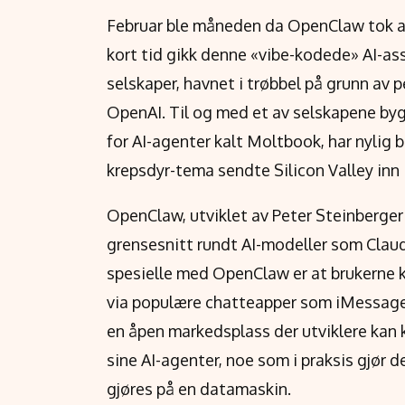
Februar ble måneden da OpenClaw tok av,
kort tid gikk denne «vibe-kodede» AI-ass
selskaper, havnet i trøbbel på grunn av 
OpenAI. Til og med et av selskapene by
for AI-agenter kalt Moltbook, har nylig
krepsdyr-tema sendte Silicon Valley inn i
OpenClaw, utviklet av Peter Steinberger 
grensesnitt rundt AI-modeller som Clau
spesielle med OpenClaw er at brukerne 
via populære chatteapper som iMessage, 
en åpen markedsplass der utviklere kan k
sine AI-agenter, noe som i praksis gjør 
gjøres på en datamaskin.