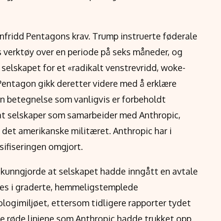
nnfridd Pentagons krav. Trump instruerte føderale
s verktøy over en periode på seks måneder, og
 selskapet for et «radikalt venstrevridd, woke-
 Pentagon gikk deretter videre med å erklære
en betegnelse som vanligvis er forbeholdt
at selskaper som samarbeider med Anthropic,
 det amerikanske militæret. Anthropic har i
ssifiseringen omgjort.
 kunngjorde at selskapet hadde inngått en avtale
kes i graderte, hemmeligstemplede
ogimiljøet, ettersom tidligere rapporter tydet
me røde linjene som Anthropic hadde trukket opp