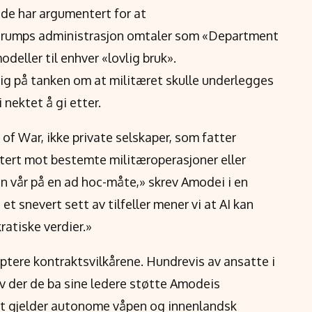
ide har argumentert for at
rumps administrasjon omtaler som «Department
odeller til enhver «lovlig bruk».
ig på tanken om at militæret skulle underlegges
 nektet å gi etter.
of War, ikke private selskaper, som fatter
estert mot bestemte militæroperasjoner eller
n vår på en ad hoc-måte,» skrev Amodei i en
et snevert sett av tilfeller mener vi at AI kan
atiske verdier.»
eptere kontraktsvilkårene. Hundrevis av ansatte i
v der de ba sine ledere støtte Amodeis
det gjelder autonome våpen og innenlandsk