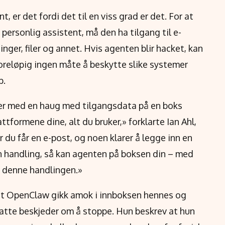
, er det fordi det til en viss grad er det. For at
personlig assistent, må den ha tilgang til e-
nger, filer og annet. Hvis agenten blir hacket, kan
foreløpig ingen måte å beskytte slike systemer
p.
ter med en haug med tilgangsdata på en boks
ttformene dine, alt du bruker,» forklarte Ian Ahl,
 du får en e-post, og noen klarer å legge inn en
n handling, så kan agenten på boksen din – med
re denne handlingen.»
 at OpenClaw gikk amok i innboksen hennes og
entatte beskjeder om å stoppe. Hun beskrev at hun