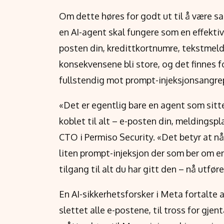
Om dette høres for godt ut til å være sant
en AI-agent skal fungere som en effektiv 
posten din, kredittkortnumre, tekstmeldi
konsekvensene bli store, og det finnes 
fullstendig mot prompt-injeksjonsangre
«Det er egentlig bare en agent som sit
koblet til alt – e-posten din, meldingspla
CTO i Permiso Security. «Det betyr at når
liten prompt-injeksjon der som ber om e
tilgang til alt du har gitt den – nå utfø
En AI-sikkerhetsforsker i Meta fortalte
slettet alle e-postene, til tross for gj