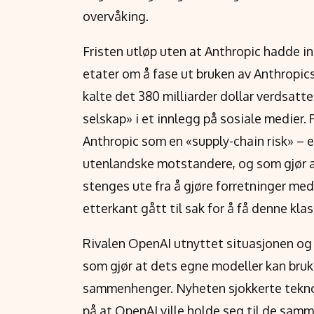
overvåking.
Fristen utløp uten at Anthropic hadde i
etater om å fase ut bruken av Anthropic
kalte det 380 milliarder dollar verdsatte
selskap» i et innlegg på sosiale medier.
Anthropic som en «supply-chain risk» – 
utenlandske motstandere, og som gjør 
stenges ute fra å gjøre forretninger med
etterkant gått til sak for å få denne kla
Rivalen OpenAI utnyttet situasjonen og
som gjør at dets egne modeller kan bru
sammenhenger. Nyheten sjokkerte teknol
på at OpenAI ville holde seg til de sam