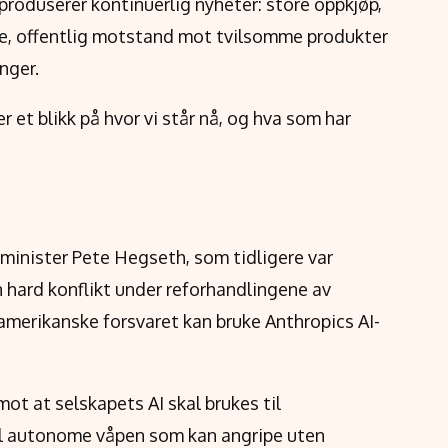
n produserer kontinuerlig nyheter: store oppkjøp,
re, offentlig motstand mot tvilsomme produkter
nger.
r et blikk på hvor vi står nå, og hva som har
minister Pete Hegseth, som tidligere var
en hard konflikt under reforhandlingene av
merikanske forsvaret kan bruke Anthropics AI-
ot at selskapets AI skal brukes til
il autonome våpen som kan angripe uten