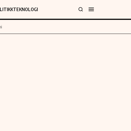
LITIKK
TEKNOLOGI
i
jer
Informasjon
klæring
Om oss
y
Kontakt oss
Forfattere og redaksjon
Etiske retningslinjer
 for rettelser
Verdensnyheter
policy
Alt om penger på engelsk