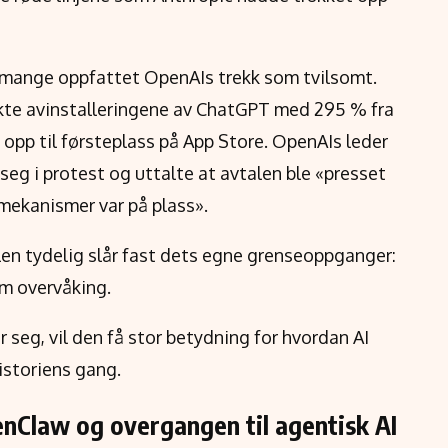
t mange oppfattet OpenAIs trekk som tvilsomt.
økte avinstalleringene av ChatGPT med 295 % fra
 opp til førsteplass på App Store. OpenAIs leder
 seg i protest og uttalte at avtalen ble «presset
ekanismer var på plass».
en tydelig slår fast dets egne grenseoppganger:
m overvåking.
 seg, vil den få stor betydning for hvordan AI
historiens gang.
Claw og overgangen til agentisk AI