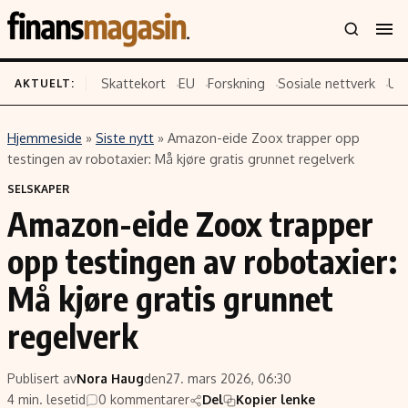
Skattekort
EU
Forskning
Sosiale nettverk
US
AKTUELT:
Hjemmeside
»
Siste nytt
»
Amazon-eide Zoox trapper opp
Innhold
Emner
testingen av robotaxier: Må kjøre gratis grunnet regelverk
Siste nytt
Næringsliv
SELSKAPER
Amazon-eide Zoox trapper
Eiendom
Økonomi
Energi og klima
Politikk
opp testingen av robotaxier:
Finans
Selskaper
Må kjøre gratis grunnet
Fritid
Teknologi
regelverk
Hav og sjømat
Forbrukerrettigheter
Verden
Aksjer
Publisert av
Nora Haug
den
27. mars 2026, 06:30
4 min. lesetid
0 kommentarer
Del
Kopier lenke