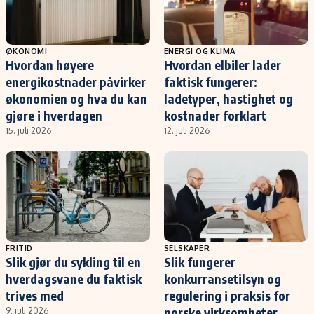
ØKONOMI
ENERGI OG KLIMA
Hvordan høyere
Hvordan elbiler lader
energikostnader påvirker
faktisk fungerer:
økonomien og hva du kan
ladetyper, hastighet og
gjøre i hverdagen
kostnader forklart
15. juli 2026
12. juli 2026
FRITID
SELSKAPER
Slik gjør du sykling til en
Slik fungerer
hverdagsvane du faktisk
konkurransetilsyn og
trives med
regulering i praksis for
norske virksomheter
9. juli 2026