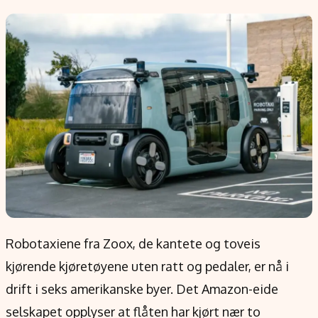
Populær
Retningslinjer
Forskning
Personvernerklæring
Google
Annonsepolicy
Kunstig intelligens
Brukervilkår
Infrastruktur
Cookiepolicy
BitCoin
Retningslinjer for rettelser
EU-Kommisjonen
Redaksjonell policy
Grønt skifte
Informasjon
Om oss
Robotaxiene fra Zoox, de kantete og toveis
Kontakt oss
kjørende kjøretøyene uten ratt og pedaler, er nå i
Forfattere og redaksjon
drift i seks amerikanske byer. Det Amazon-eide
Etiske retningslinjer
selskapet opplyser at flåten har kjørt nær to