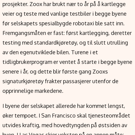
prosjekter. Zoox har brukt nær to år på å kartlegge
veier og teste med vanlige testbiler i begge byene
før selskapets spesialbygde robotaxi ble satt inn.
Fremgangsmåten er fast: først kartlegging, deretter
testing med standardkjøretøy, og til slutt utrulling
av den egenutviklede bilen. Turene i et
tidligbrukerprogram er ventet å starte i begge byene
senere i år, og dette blir første gang Zooxs
signaturkjøretøy frakter passasjerer utenfor de
opprinnelige markedene.
I byene der selskapet allerede har kommet lengst,
øker tempoet. I San Francisco skal tjenesteområdet
utvides kraftig, med hovedtyngden på østsiden av
byen. I Las Vegas skjer veksten på en annen måte: