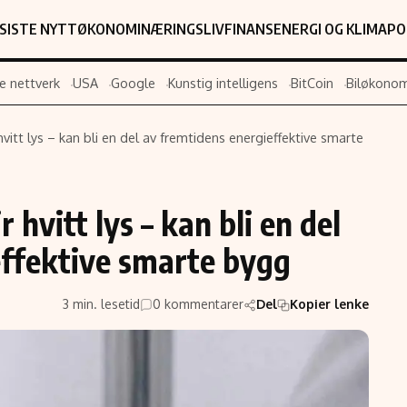
SISTE NYTT
ØKONOMI
NÆRINGSLIV
FINANS
ENERGI OG KLIMA
PO
e nettverk
USA
Google
Kunstig intelligens
BitCoin
Biløkonom
hvitt lys – kan bli en del av fremtidens energieffektive smarte
Populær
Retningslin
Forskning
Personverner
 hvitt lys – kan bli en del
Google
Annonsepolic
effektive smarte bygg
Kunstig intelligens
Brukervilkår
Infrastruktur
Cookiepolicy
3 min. lesetid
0 kommentarer
Del
Kopier lenke
BitCoin
Retningslinjer
ter
EU-Kommisjonen
Redaksjonell 
Grønt skifte