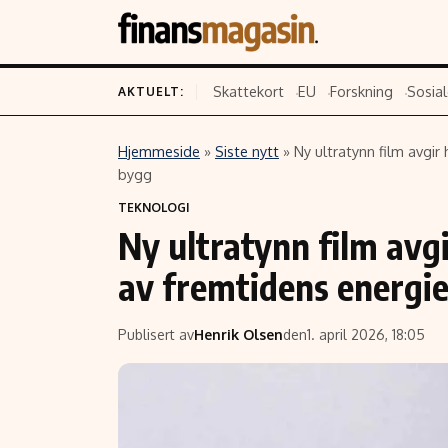
Skattekort
EU
Forskning
Sosial
AKTUELT:
Hjemmeside
»
Siste nytt
»
Ny ultratynn film avgir 
Innhold
Emner
bygg
TEKNOLOGI
Siste nytt
Næringsliv
Ny ultratynn film avgir
Eiendom
Økonomi
av fremtidens energi
Energi og klima
Politikk
Finans
Selskaper
Publisert av
Henrik Olsen
den
1. april 2026, 18:05
Fritid
Teknologi
Hav og sjømat
Forbrukerrettighe
Verden
Aksjer