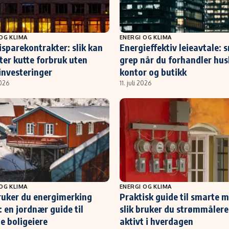
OG KLIMA
ENERGI OG KLIMA
isparekontrakter: slik kan
Energieffektiv leieavtale: 
ter kutte forbruk uten
grep når du forhandler husl
investeringer
kontor og butikk
2026
11. juli 2026
OG KLIMA
ENERGI OG KLIMA
bruker du energimerking
Praktisk guide til smarte m
 en jordnær guide til
slik bruker du strømmåler
e boligeiere
aktivt i hverdagen