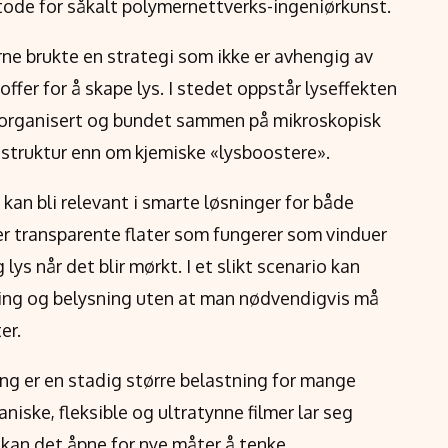
etode for såkalt polymernettverks-ingeniørkunst.
erne brukte en strategi som ikke er avhengig av
offer for å skape lys. I stedet oppstår lyseffekten
 organisert og bundet sammen på mikroskopisk
struktur enn om kjemiske «lysboostere».
 kan bli relevant i smarte løsninger for både
er transparente flater som fungerer som vinduer
ys når det blir mørkt. I et slikt scenario kan
ring og belysning uten at man nødvendigvis må
er.
ng er en stadig større belastning for mange
ske, fleksible og ultratynne filmer lar seg
, kan det åpne for nye måter å tenke