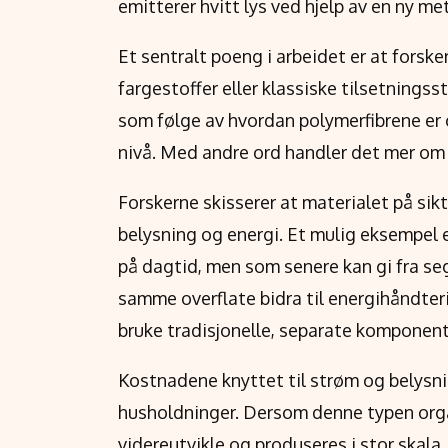
emitterer hvitt lys ved hjelp av en ny m
Et sentralt poeng i arbeidet er at forsk
fargestoffer eller klassiske tilsetningsst
som følge av hvordan polymerfibrene er
nivå. Med andre ord handler det mer om 
Forskerne skisserer at materialet på sikt
belysning og energi. Et mulig eksempel 
på dagtid, men som senere kan gi fra seg l
samme overflate bidra til energihåndte
bruke tradisjonelle, separate komponent
Kostnadene knyttet til strøm og belysni
husholdninger. Dersom denne typen organi
videreutvikle og produseres i stor skala