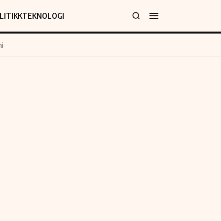
LITIKK
TEKNOLOGI
i
jer
Informasjon
klæring
Om oss
y
Kontakt oss
Forfattere og redaksjon
Etiske retningslinjer
 for rettelser
Verdensnyheter
policy
Alt om penger på engelsk