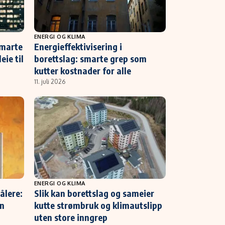
ENERGI OG KLIMA
smarte
Energieffektivisering i
eie til
borettslag: smarte grep som
kutter kostnader for alle
11. juli 2026
ENERGI OG KLIMA
ålere:
Slik kan borettslag og sameier
en
kutte strømbruk og klimautslipp
uten store inngrep