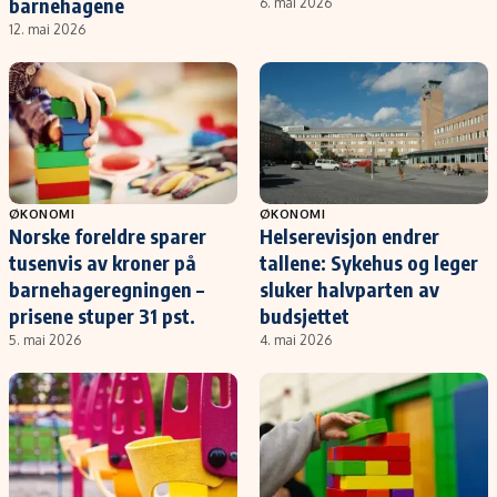
barnehagene
6. mai 2026
12. mai 2026
ØKONOMI
ØKONOMI
Norske foreldre sparer
Helserevisjon endrer
tusenvis av kroner på
tallene: Sykehus og leger
barnehageregningen –
sluker halvparten av
prisene stuper 31 pst.
budsjettet
5. mai 2026
4. mai 2026