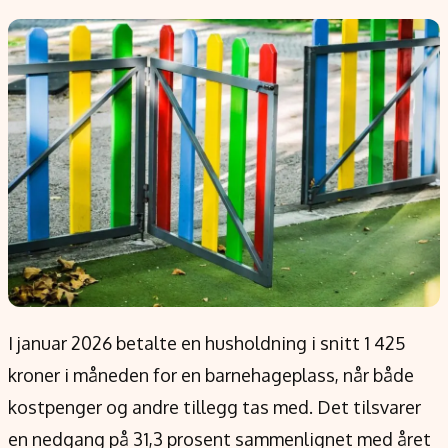
Populær
Retningslinjer
Forskning
Personvernerklæring
Google
Annonsepolicy
Kunstig intelligens
Brukervilkår
Infrastruktur
Cookiepolicy
BitCoin
Retningslinjer for rettelser
EU-Kommisjonen
Redaksjonell policy
Grønt skifte
Informasjon
Om oss
I januar 2026 betalte en husholdning i snitt 1 425
Kontakt oss
kroner i måneden for en barnehageplass, når både
Forfattere og redaksjon
kostpenger og andre tillegg tas med. Det tilsvarer
Etiske retningslinjer
en nedgang på 31,3 prosent sammenlignet med året