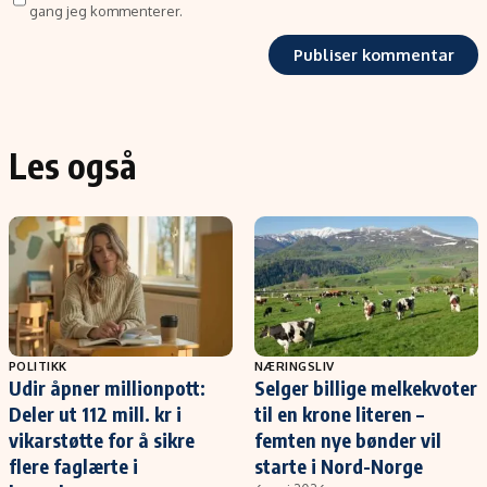
gang jeg kommenterer.
Les også
POLITIKK
NÆRINGSLIV
Udir åpner millionpott:
Selger billige melkekvoter
Deler ut 112 mill. kr i
til en krone literen –
vikarstøtte for å sikre
femten nye bønder vil
flere faglærte i
starte i Nord-Norge