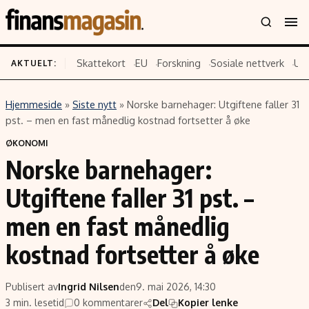
Skattekort
EU
Forskning
Sosiale nettverk
US
AKTUELT:
Hjemmeside
»
Siste nytt
»
Norske barnehager: Utgiftene faller 31
Innhold
Emner
pst. – men en fast månedlig kostnad fortsetter å øke
Siste nytt
Næringsliv
ØKONOMI
Norske barnehager:
Eiendom
Økonomi
Energi og klima
Politikk
Utgiftene faller 31 pst. –
Finans
Selskaper
men en fast månedlig
Fritid
Teknologi
kostnad fortsetter å øke
Hav og sjømat
Forbrukerrettigheter
Verden
Aksjer
Publisert av
Ingrid Nilsen
den
9. mai 2026, 14:30
3 min. lesetid
0 kommentarer
Del
Kopier lenke