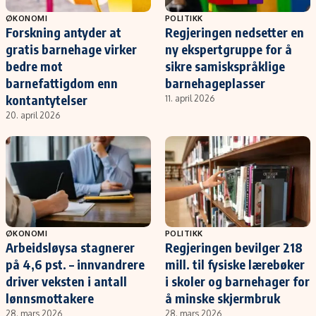
ØKONOMI
POLITIKK
Forskning antyder at
Regjeringen nedsetter en
gratis barnehage virker
ny ekspertgruppe for å
bedre mot
sikre samiskspråklige
barnefattigdom enn
barnehageplasser
kontantytelser
11. april 2026
20. april 2026
ØKONOMI
POLITIKK
Arbeidsløysa stagnerer
Regjeringen bevilger 218
på 4,6 pst. – innvandrere
mill. til fysiske lærebøker
driver veksten i antall
i skoler og barnehager for
lønnsmottakere
å minske skjermbruk
28. mars 2026
28. mars 2026