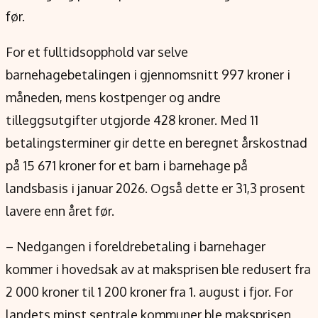
Verdensnyheter
før.
Alt om penger på engelsk
For et fulltidsopphold var selve
barnehagebetalingen i gjennomsnitt 997 kroner i
måneden, mens kostpenger og andre
tilleggsutgifter utgjorde 428 kroner. Med 11
betalingsterminer gir dette en beregnet årskostnad
på 15 671 kroner for et barn i barnehage på
landsbasis i januar 2026. Også dette er 31,3 prosent
lavere enn året før.
– Nedgangen i foreldrebetaling i barnehager
kommer i hovedsak av at maksprisen ble redusert fra
2 000 kroner til 1 200 kroner fra 1. august i fjor. For
landets minst sentrale kommuner ble maksprisen