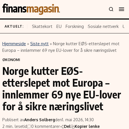
Skattekort
EU
Forskning
Sosiale nettverk
US
AKTUELT:
Hjemmeside
»
Siste nytt
»
Norge kutter EØS-etterslepet mot
Innhold
Emner
Europa – innlemmer 69 nye EU-lover for å sikre næringslivet
Siste nytt
Næringsliv
ØKONOMI
Norge kutter EØS-
Eiendom
Økonomi
Energi og klima
Politikk
etterslepet mot Europa –
Finans
Selskaper
innlemmer 69 nye EU-lover
Fritid
Teknologi
for å sikre næringslivet
Hav og sjømat
Forbrukerrettigheter
Verden
Aksjer
Publisert av
Anders Solberg
den
1. mai 2026, 14:30
2 min. lesetid
0 kommentarer
Del
Kopier lenke