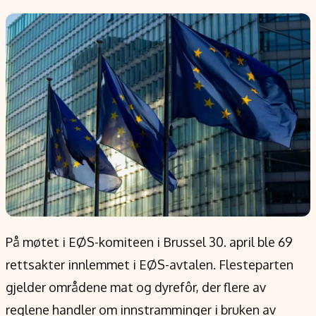
Populær
Retningslinjer
Forskning
Personvernerklæring
Google
Annonsepolicy
Kunstig intelligens
Brukervilkår
Infrastruktur
Cookiepolicy
BitCoin
Retningslinjer for rettelser
EU-Kommisjonen
Redaksjonell policy
Grønt skifte
Informasjon
Om oss
På møtet i EØS-komiteen i Brussel 30. april ble 69
Kontakt oss
rettsakter innlemmet i EØS-avtalen. Flesteparten
Forfattere og redaksjon
gjelder områdene mat og dyrefôr, der flere av
Etiske retningslinjer
reglene handler om innstramminger i bruken av