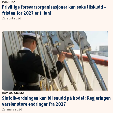
Populær
Retningslinjer
POLITIKK
Frivillige forsvarsorganisasjoner kan søke tilskudd –
Forskning
Personvernerklæring
fristen for 2027 er 1. juni
Google
Annonsepolicy
27. april 2026
Kunstig intelligens
Brukervilkår
Infrastruktur
Cookiepolicy
BitCoin
Retningslinjer for rettelser
EU-Kommisjonen
Redaksjonell policy
Grønt skifte
Informasjon
Om oss
Kontakt oss
HAV OG SJØMAT
Sjøfolk-ordningen kan bli snudd på hodet: Regjeringen
Forfattere og redaksjon
varsler store endringer fra 2027
Etiske retningslinjer
22. mars 2026