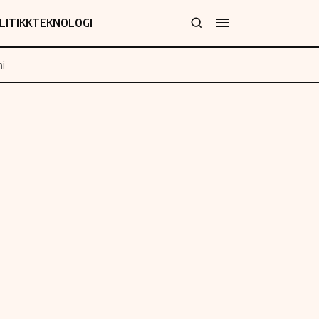
LITIKK
TEKNOLOGI
i
jer
Informasjon
klæring
Om oss
y
Kontakt oss
Forfattere og redaksjon
Etiske retningslinjer
 for rettelser
Verdensnyheter
policy
Alt om penger på engelsk