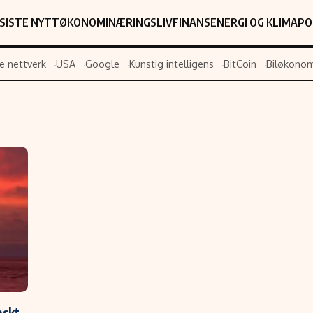
SISTE NYTT
ØKONOMI
NÆRINGSLIV
FINANS
ENERGI OG KLIMA
PO
e nettverk
USA
Google
Kunstig intelligens
BitCoin
Biløkonom
Populær
Retningslin
Forskning
Personverner
Google
Annonsepolic
Kunstig intelligens
Brukervilkår
Infrastruktur
Cookiepolicy
BitCoin
Retningslinjer
ter
EU-Kommisjonen
Redaksjonell 
Grønt skifte
askt