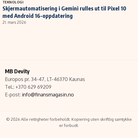
Populær
Retningslinjer
TEKNOLOGI
Skjermautomatisering i Gemini rulles ut til Pixel 10
Forskning
Personvernerklæring
med Android 16-oppdatering
Google
Annonsepolicy
21. mars 2026
Kunstig intelligens
Brukervilkår
Infrastruktur
Cookiepolicy
BitCoin
Retningslinjer for rettelser
EU-Kommisjonen
Redaksjonell policy
Grønt skifte
MB Devity
Europos pr. 34-47, LT-46370 Kaunas
Tel.: +370 629 69209
Informasjon
E-post:
info@finansmagasin.no
Om oss
Kontakt oss
© 2026 Alle rettigheter forbeholdt. Kopiering uten skriftlig samtykke
Forfattere og redaksjon
er forbudt.
Etiske retningslinjer