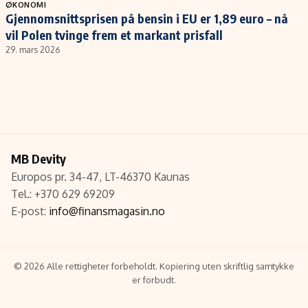
Populær
Retningslinjer
ØKONOMI
Gjennomsnittsprisen på bensin i EU er 1,89 euro – nå
Forskning
Personvernerklæring
vil Polen tvinge frem et markant prisfall
Google
Annonsepolicy
29. mars 2026
Kunstig intelligens
Brukervilkår
Infrastruktur
Cookiepolicy
BitCoin
Retningslinjer for rettelser
EU-Kommisjonen
Redaksjonell policy
Grønt skifte
MB Devity
Europos pr. 34-47, LT-46370 Kaunas
Tel.: +370 629 69209
Informasjon
E-post:
info@finansmagasin.no
Om oss
Kontakt oss
© 2026 Alle rettigheter forbeholdt. Kopiering uten skriftlig samtykke
Forfattere og redaksjon
er forbudt.
Etiske retningslinjer