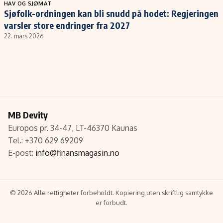
Populær
Retningslinjer
HAV OG SJØMAT
Sjøfolk-ordningen kan bli snudd på hodet: Regjeringen
Forskning
Personvernerklæring
varsler store endringer fra 2027
Google
Annonsepolicy
22. mars 2026
Kunstig intelligens
Brukervilkår
Infrastruktur
Cookiepolicy
BitCoin
Retningslinjer for rettelser
EU-Kommisjonen
Redaksjonell policy
Grønt skifte
MB Devity
Europos pr. 34-47, LT-46370 Kaunas
Tel.: +370 629 69209
Informasjon
E-post:
info@finansmagasin.no
Om oss
Kontakt oss
© 2026 Alle rettigheter forbeholdt. Kopiering uten skriftlig samtykke
Forfattere og redaksjon
er forbudt.
Etiske retningslinjer