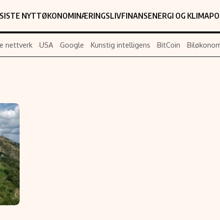
SISTE NYTT
ØKONOMI
NÆRINGSLIV
FINANS
ENERGI OG KLIMA
PO
e nettverk
USA
Google
Kunstig intelligens
BitCoin
Biløkonom
Populær
Retningslin
Forskning
Personverner
Google
Annonsepolic
Kunstig intelligens
Brukervilkår
Infrastruktur
Cookiepolicy
BitCoin
Retningslinjer
ter
EU-Kommisjonen
Redaksjonell 
Grønt skifte