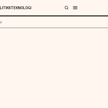
LITIKK
TEKNOLOGI
i
jer
Informasjon
klæring
Om oss
y
Kontakt oss
Forfattere og redaksjon
Etiske retningslinjer
 for rettelser
Verdensnyheter
policy
Alt om penger på engelsk